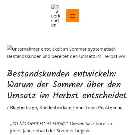
Zum
LinkedIn
Facebook
Main
Inhalt
Menu
springen
Bestandskunden entwickeln:
Warum der Sommer über den
Umsatz im Herbst entscheidet
/
Blogbeiträge
,
Kundenbindung
/ Von
Team Punktgenau
„Im Moment ist es ruhig.“
Diesen Satz höre ich
jedes Jahr, sobald der Sommer beginnt.