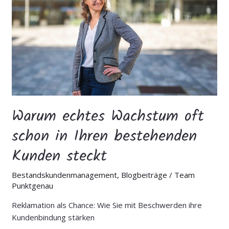
oft
schon
in
Ihren
bestehenden
Kunden
steckt
Warum echtes Wachstum oft
schon in Ihren bestehenden
Kunden steckt
Bestandskundenmanagement
,
Blogbeiträge
/
Team
Punktgenau
Reklamation als Chance: Wie Sie mit Beschwerden ihre
Kundenbindung stärken