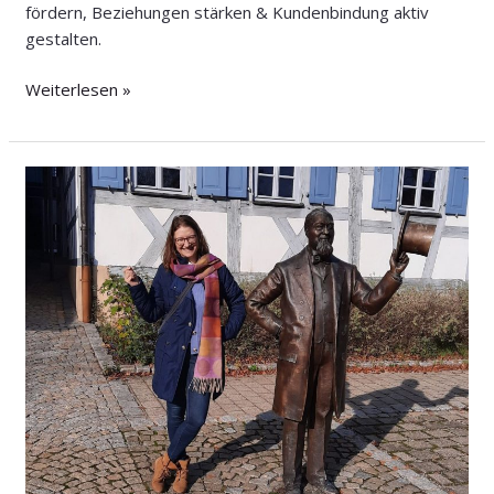
fördern, Beziehungen stärken & Kundenbindung aktiv
gestalten.
Weiterlesen »
Partner
statt
Dienstleister:
So
werden
Sie
für
Ihre
Kunden
unverzichtbar