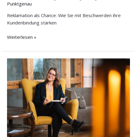
Punktgenau
Reklamation als Chance: Wie Sie mit Beschwerden ihre
Kundenbindung stärken
Weiterlesen »
Mit
Vertrauen
und
Transparenz
das
Herz
Ihrer
Kund:innen
gewinnen