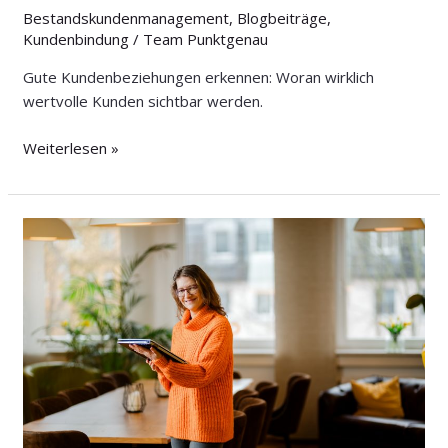
Bestandskundenmanagement
,
Blogbeiträge
,
Kundenbindung
/
Team Punktgenau
Gute Kundenbeziehungen erkennen: Woran wirklich
wertvolle Kunden sichtbar werden.
Weiterlesen »
Bleiben
Sie
im
Gespräch:
So
stärken
Sie
Ihre
Kundenbindung